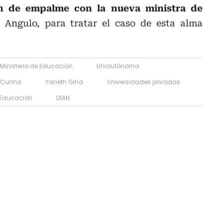
n de empalme con la nueva ministra de
a Angulo, para tratar el caso de esta alma
Ministerio de Educación
Uniautónoma
 Cunha
Yaneth Giha
Universidades privadas
Educación
DIAN