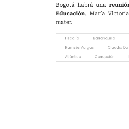
Bogotá habrá una
reunió
Educación
, María Victori
mater.
Fiscalía
Barranquilla
Ramsés Vargas
Claudia Da
Atlántico
Corrupción