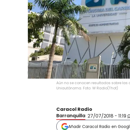
Aún no se conocen resultados sobre las 
Uniautónoma. Foto: W Radio
(
Thot
)
Caracol Radio
Barranquilla
27/07/2018 - 11:19
Añadir Caracol Radio en Goog