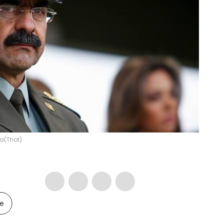
sa
(
Thot
)
le