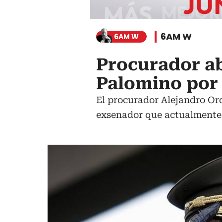
6AM W
6AM W
Procurador ab
Palomino por 
El procurador Alejandro Ord
exsenador que actualmente