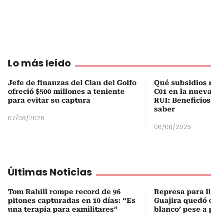
Lo más leído
Jefe de finanzas del Clan del Golfo
Qué subsidios rec
ofreció $500 millones a teniente
C01 en la nueva c
para evitar su captura
RUI: Beneficios y
saber
07/08/2026
06/08/2026
Últimas Noticias
Tom Rahill rompe record de 96
Represa para lle
pitones capturadas en 10 días: “Es
Guajira quedó en 
una terapia para exmilitares”
blanco’ pese a p