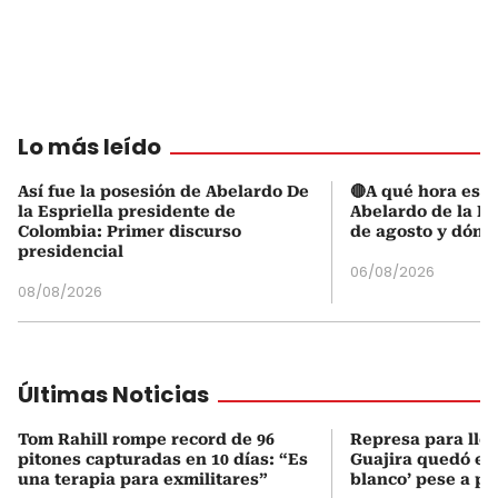
Lo más leído
Así fue la posesión de Abelardo De
🔴A qué hora es l
la Espriella presidente de
Abelardo de la Es
Colombia: Primer discurso
de agosto y dónd
presidencial
06/08/2026
08/08/2026
Últimas Noticias
Tom Rahill rompe record de 96
Represa para lle
pitones capturadas en 10 días: “Es
Guajira quedó en 
una terapia para exmilitares”
blanco’ pese a p