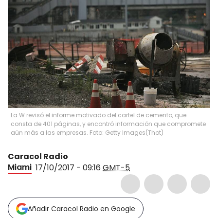
La W revisó el informe motivado del cartel de cemento, que
consta de 401 páginas, y encontró información que compromete
aún más a las empresas. Foto: Getty Images
(
Thot
)
Caracol Radio
Miami
17/10/2017 - 09:16
GMT-5
Añadir Caracol Radio en Google