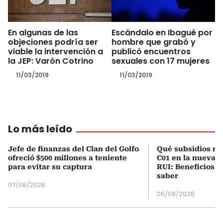
En algunas de las
Escándalo en Ibagué por
objeciones podría ser
hombre que grabó y
viable la intervención a
publicó encuentros
la JEP: Varón Cotrino
sexuales con 17 mujeres
11/03/2019
11/03/2019
Lo más leído
Jefe de finanzas del Clan del Golfo
Qué subsidios rec
ofreció $500 millones a teniente
C01 en la nueva c
para evitar su captura
RUI: Beneficios y
saber
07/08/2026
06/08/2026