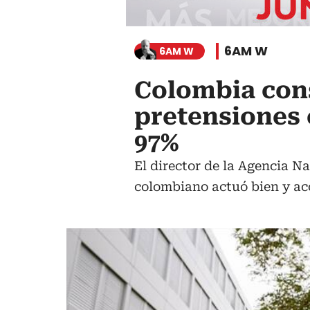
6AM W
6AM W
Colombia cons
pretensiones
97%
El director de la Agencia N
colombiano actuó bien y ac