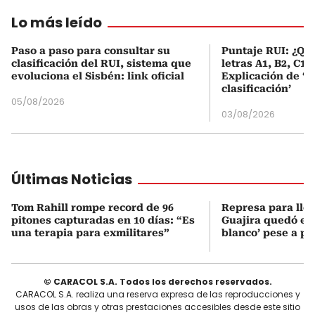
Lo más leído
Paso a paso para consultar su
Puntaje RUI: ¿Qué
clasificación del RUI, sistema que
letras A1, B2, C1 
evoluciona el Sisbén: link oficial
Explicación de ‘
clasificación’
05/08/2026
03/08/2026
Últimas Noticias
Tom Rahill rompe record de 96
Represa para lle
pitones capturadas en 10 días: “Es
Guajira quedó en 
una terapia para exmilitares”
blanco’ pese a p
© CARACOL S.A. Todos los derechos reservados.
CARACOL S.A. realiza una reserva expresa de las reproducciones y
usos de las obras y otras prestaciones accesibles desde este sitio