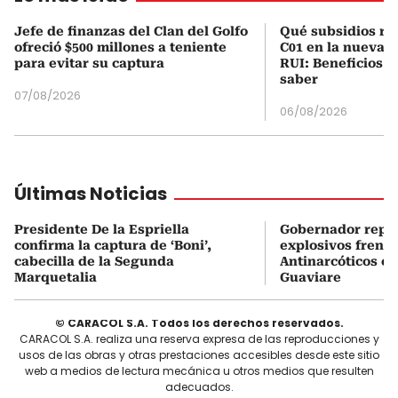
Jefe de finanzas del Clan del Golfo
Qué subsidios rec
ofreció $500 millones a teniente
C01 en la nueva c
para evitar su captura
RUI: Beneficios y
saber
07/08/2026
06/08/2026
Últimas Noticias
Presidente De la Espriella
Gobernador repor
confirma la captura de ‘Boni’,
explosivos frente
cabecilla de la Segunda
Antinarcóticos en
Marquetalia
Guaviare
© CARACOL S.A. Todos los derechos reservados.
CARACOL S.A. realiza una reserva expresa de las reproducciones y
usos de las obras y otras prestaciones accesibles desde este sitio
web a medios de lectura mecánica u otros medios que resulten
adecuados.