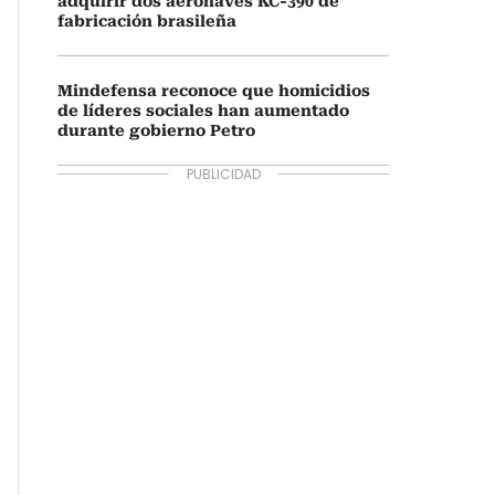
adquirir dos aeronaves KC-390 de
fabricación brasileña
Mindefensa reconoce que homicidios
de líderes sociales han aumentado
durante gobierno Petro