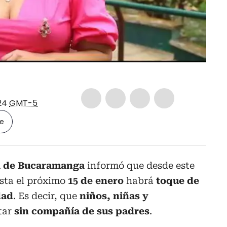
:24
GMT-5
le
a de Bucaramanga
informó que desde este
sta el próximo
15 de enero
habrá
toque de
dad
. Es decir, que
niños, niñas y
tar
sin compañía de sus padres
.