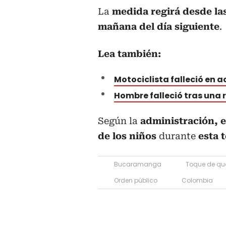
La
medida regirá desde las 
mañana del día siguiente
.
Lea también:
Motociclista falleció en a
Hombre falleció tras una 
Según la
administración, e
de los niños
durante
esta 
Bucaramanga
Toque de q
Orden público
Colombia