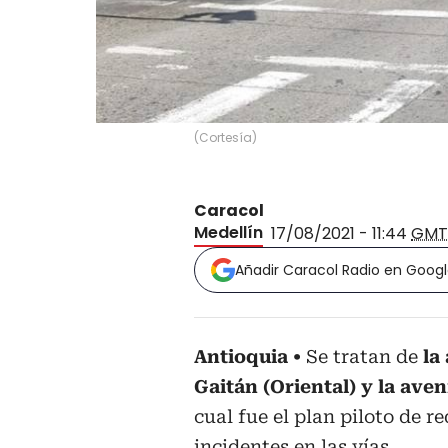
(
Cortesía
)
Caracol
Medellín
17/08/2021 - 11:44
GMT
Añadir Caracol Radio en Goog
Antioquia
Se tratan de
la 
Gaitán (Oriental) y la ave
cual fue el plan piloto de r
incidentes en las vías.