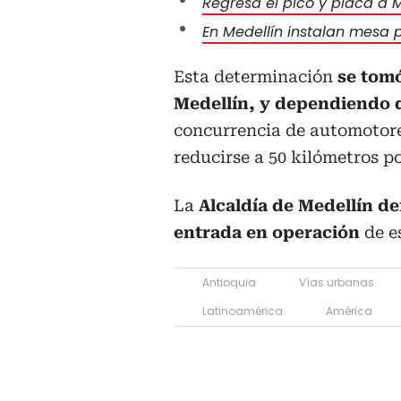
Regresa el pico y placa a M
En Medellín instalan mesa 
Esta determinación
se tomó
Medellín, y dependiendo d
concurrencia de automotore
reducirse a 50 kilómetros po
La
Alcaldía de Medellín def
entrada en operación
de e
Antioquia
Vías urbanas
Latinoamérica
América