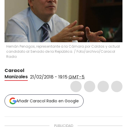
Hernán Penagos, representante a la Cámara por Caldas y actual
candidato al Senado de la República.
/
Foto/archivo/Caracol
Radio
Caracol
Manizales
21/02/2018 - 19:15
GMT-5
Añadir Caracol Radio en Google