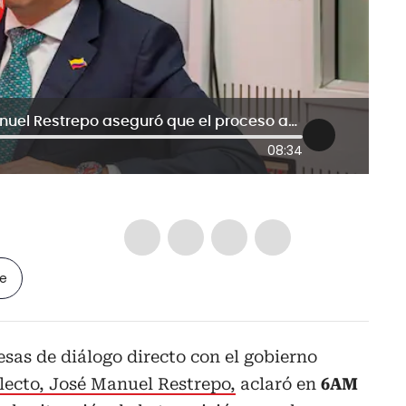
“Claro que hay empalme”: José Manuel Restrepo aseguró que el proceso avanza al 75% bajo la ley
08:34
le
esas de diálogo directo con el gobierno
lecto, José Manuel Restrepo,
aclaró en
6AM