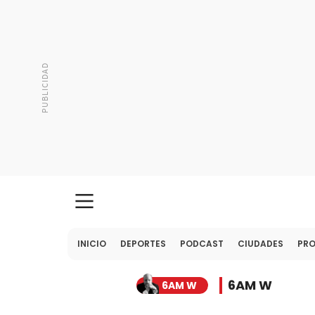
INICIO
DEPORTES
PODCAST
CIUDADES
PR
6AM W
6AM W