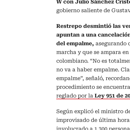
W con Julio Sánchez Crist
gobierno saliente de Gustav
Restrepo desmintió las ve
apuntan a una cancelación
del empalme,
asegurando q
marcha y que se ampara en 
colombiano. “No es totalme
no va a haber empalme. Cla
empalme”, señaló, recordan
procedimiento se encuentr
reglado por la
Ley 951 de 20
Según explicó el ministro d
improvisado de última hora
involucrado a 1.300 persona