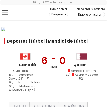
07 ago 2026
Actualizado
01:04
Hable con el
Selecciona tu emisora
Programa
Elige tu emisora
MUNDIAL
2026
Ir al especial
Deportes | fútbol | Mundial de fútbol
6
0
Canadá
Qatar
Final
Cyle Larin
Ahmed Homam
15',
Jonathan
32',
Assim Madebo
David 28', 47',
52'
91',
Nathan Saliba
63',
Mohammad
Al Manai 74' (pp)
DIRECTO
ALINEACIONES
ESTADÍSTICAS