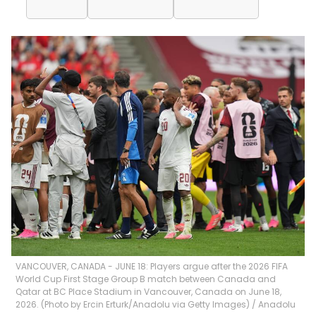
VANCOUVER, CANADA - JUNE 18: Players argue after the 2026 FIFA
World Cup First Stage Group B match between Canada and
Qatar at BC Place Stadium in Vancouver, Canada on June 18,
2026. (Photo by Ercin Erturk/Anadolu via Getty Images)
/
Anadolu