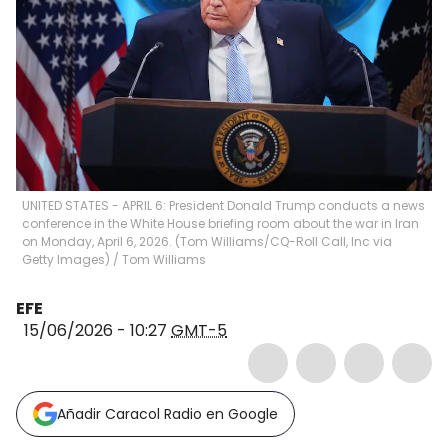
UNITED STATES - APRIL 6: President Donald Trump conducts a news
conference in the White House briefing room about the war in Iran
on Monday, April 6, 2026. (Tom Williams/CQ-Roll Call, Inc via
Getty Images)
/
Tom Williams
EFE
15/06/2026 - 10:27
GMT-5
Añadir Caracol Radio en Google