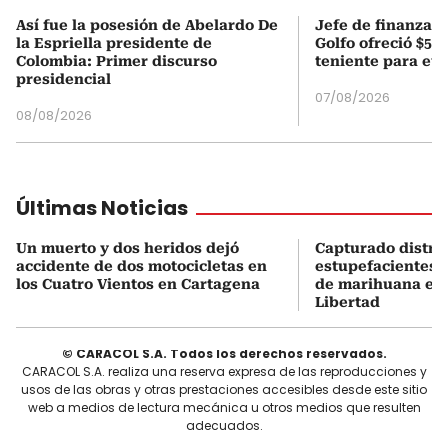
Así fue la posesión de Abelardo De
Jefe de finanzas 
la Espriella presidente de
Golfo ofreció $50
Colombia: Primer discurso
teniente para evi
presidencial
07/08/2026
08/08/2026
Últimas Noticias
Un muerto y dos heridos dejó
Capturado distri
accidente de dos motocicletas en
estupefacientes 
los Cuatro Vientos en Cartagena
de marihuana en 
Libertad
© CARACOL S.A. Todos los derechos reservados.
CARACOL S.A. realiza una reserva expresa de las reproducciones y
usos de las obras y otras prestaciones accesibles desde este sitio
web a medios de lectura mecánica u otros medios que resulten
adecuados.