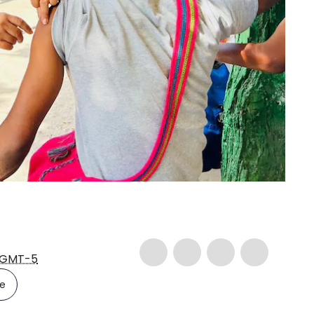
GMT-5
le