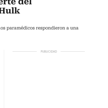
erte del
 Hulk
o los paramédicos respondieron a una