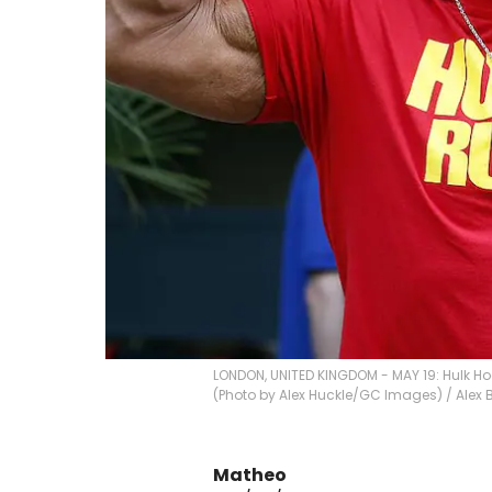
LONDON, UNITED KINGDOM - MAY 19: Hulk Ho
(Photo by Alex Huckle/GC Images)
/
Alex 
Matheo