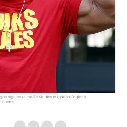
gan sighted at the ITV Studios in London, England.
B. Huckle