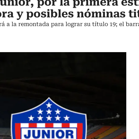
unior, por la primera est
ora y posibles nóminas ti
á a la remontada para lograr su título 19; el bar