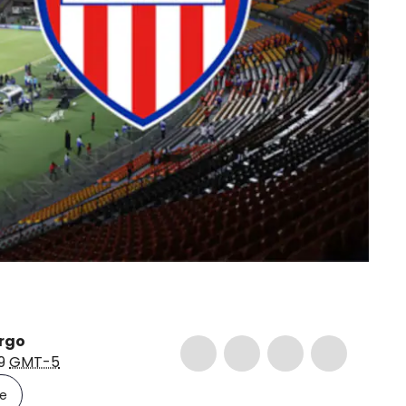
rgo
29
GMT-5
le