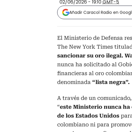
02/06/2026 - 19:10
GMT-5
Añadir Caracol Radio en Goog
El Ministerio de Defensa r
The New York Times titula
sancionar su oro ilegal. 
nunca ha solicitado al Gob
financieras al oro colombia
denominada
“lista negra”.
A través de un comunicado,
“
este Ministerio nunca ha 
de los Estados Unidos
para
colombiano ni para promove