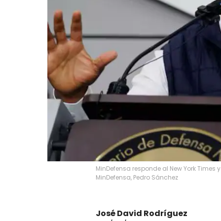
MinDefensa responde al New York Times y
MinDefensa, Pedro Sánchez
José David Rodríguez