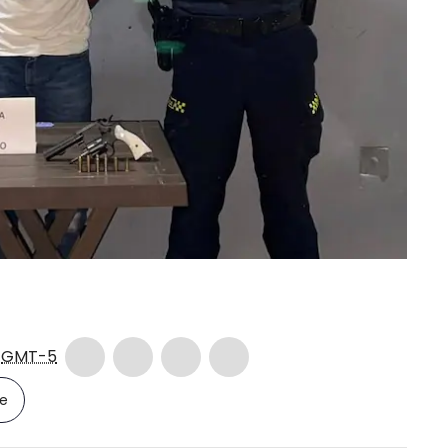
9
GMT-5
le