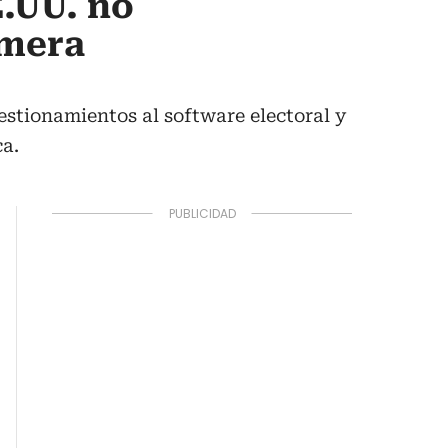
E.UU. no
imera
estionamientos al software electoral y
ca.