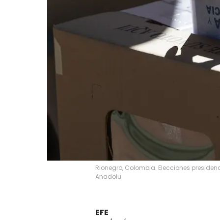
Rionegro, Colombia. Elecciones presiden
Anadolu
EFE