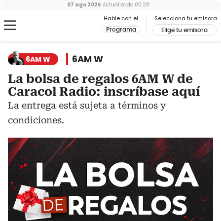
07 ago 2026
Actualizado
05:28
Hable con el
Selecciona tu emisora
Programa
Elige tu emisora
6AM W
6AM W
La bolsa de regalos 6AM W de
Caracol Radio: inscríbase aquí
La entrega está sujeta a términos y
condiciones.