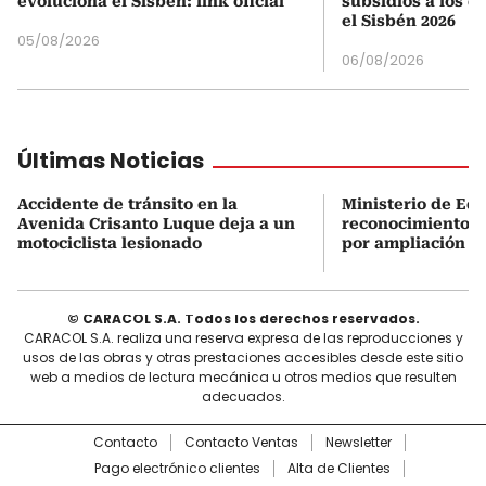
evoluciona el Sisbén: link oficial
subsidios a los q
el Sisbén 2026
05/08/2026
06/08/2026
Últimas Noticias
Accidente de tránsito en la
Ministerio de Ed
Avenida Crisanto Luque deja a un
reconocimiento a
motociclista lesionado
por ampliación d
© CARACOL S.A. Todos los derechos reservados.
CARACOL S.A. realiza una reserva expresa de las reproducciones y
usos de las obras y otras prestaciones accesibles desde este sitio
web a medios de lectura mecánica u otros medios que resulten
adecuados.
Contacto
Contacto Ventas
Newsletter
Pago electrónico clientes
Alta de Clientes