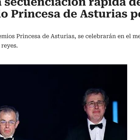
a secuenciación rápida d
o Princesa de Asturias p
remios Princesa de Asturias, se celebrarán en el 
 reyes.