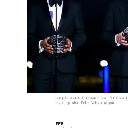
Los pioneros de la secuenciación rápida 
investigación. Foto: Getty Images
EFE