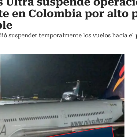
s Ultra suspende operac
 en Colombia por alto 
ble
ó suspender temporalmente los vuelos hacia el paí