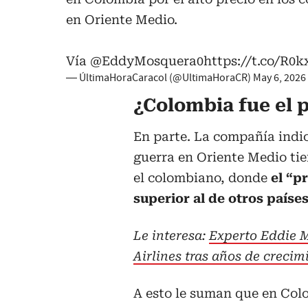
en Oriente Medio.
Vía
@EddyMosquera0
https://t.co/R
— ÚltimaHoraCaracol (@UltimaHoraCR)
May 6, 2026
¿Colombia fue el 
En parte. La compañía indic
guerra en Oriente Medio ti
el colombiano, donde
el “pr
superior al de otros países
Le interesa:
Experto Eddie Mi
Airlines tras años de creci
A esto le suman que en Co