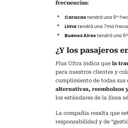
frecuencias
:
Caracas
tendrá una 5ª frecu
Lima
tendrá una 7ma frecuenc
Buenos Aires
tendrá una 5ª f
¿Y los pasajeros 
Plus Ultra indica que
la tra
para nuestros clientes y co
cumplimiento de todas sus o
alternativas, reembolsos 
los estándares de la línea a
La compañía resalta que est
responsabilidad y de “gesti