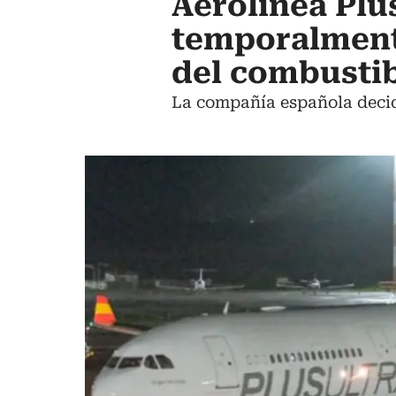
Aerolínea Plu
temporalmente
del combusti
La compañía española decidi