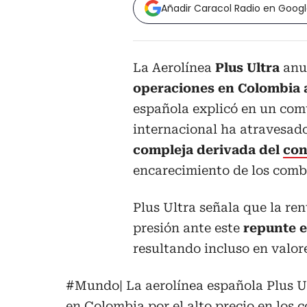
Añadir Caracol Radio en Goog
La Aerolínea
Plus Ultra
anu
operaciones en Colombia a 
española explicó en un com
internacional ha atravesad
compleja derivada del
con
encarecimiento de los combu
Plus Ultra señala que la ren
presión ante este
repunte e
resultando incluso en valo
#Mundo
| La aerolínea española Plus
en Colombia por el alto precio en los 