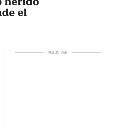
ó herido
nde el