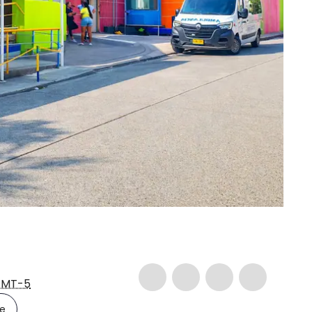
MT-5
le