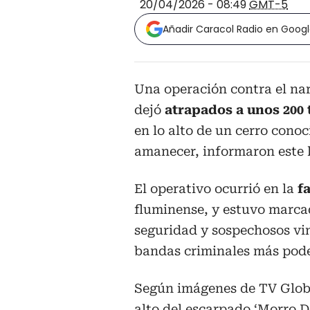
20/04/2026 - 08:49
GMT-5
Añadir Caracol Radio en Goog
Una operación contra el nar
dejó
atrapados a unos 200 
en lo alto de un cerro conoc
amanecer, informaron este l
El operativo ocurrió en la
fa
fluminense, y estuvo marcad
seguridad y sospechosos vi
bandas criminales más pode
Según imágenes de TV Globo,
alto del escarpado ‘Morro Do