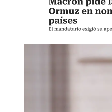
Macron pide l
Ormuz en nom
países
El mandatario exigió su ape