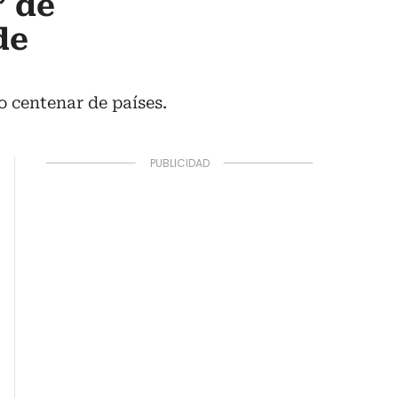
” de
de
o centenar de países.