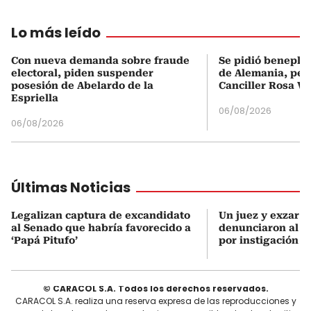
Lo más leído
Con nueva demanda sobre fraude
Se pidió beneplá
electoral, piden suspender
de Alemania, pero
posesión de Abelardo de la
Canciller Rosa Vi
Espriella
06/08/2026
06/08/2026
Últimas Noticias
Legalizan captura de excandidato
Un juez y exzar a
al Senado que habría favorecido a
denunciaron al p
‘Papá Pitufo’
por instigación a
© CARACOL S.A. Todos los derechos reservados.
CARACOL S.A. realiza una reserva expresa de las reproducciones y