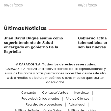
06/08/2026
06/08/2026
Últimas Noticias
Juan David Duque asume como
Gobierno actualiz
superintendente de Salud
telemedicina en 
encargado en gobierno De la
son las nuevas cu
Espriella
© CARACOL S.A. Todos los derechos reservados.
CARACOL S.A. realiza una reserva expresa de las reproducciones y
usos de las obras y otras prestaciones accesibles desde este sitio
web a medios de lectura mecánica u otros medios que resulten
adecuados.
Contacto
Contacto Ventas
Newsletter
Pago electrónico clientes
Alta de Clientes
Registro de proveedores
Aviso legal
Política de Protección de Datos
Política de cookies