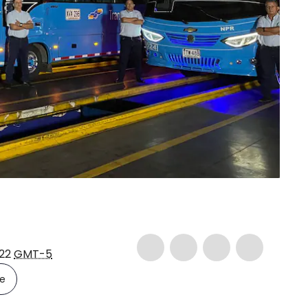
:22
GMT-5
le