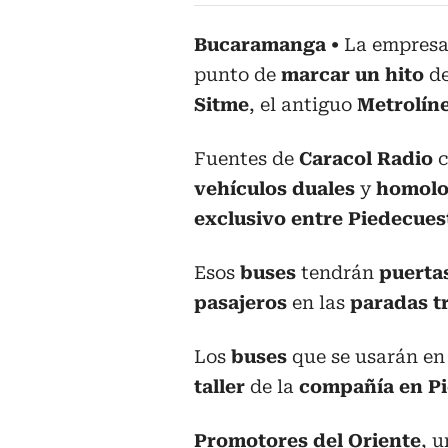
Bucaramanga
La empresa
punto de
marcar un hito
d
Sitme
, el antiguo
Metrolín
Fuentes de
Caracol Radio
c
vehículos duales
y
homol
exclusivo entre Piedecue
Esos
buses
tendrán
puertas
pasajeros
en las
paradas t
Los
buses
que se usarán e
taller
de la
compañía en Pi
Promotores del Oriente
, 