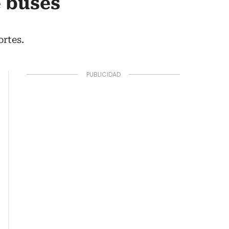
e buses
ortes.