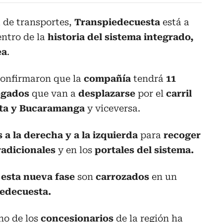
 de transportes,
Transpiedecuesta
está a
entro de la
historia del sistema integrado,
ea
.
onfirmaron que la
compañía
tendrá
11
ogados
que van a
desplazarse
por el
carril
sta y Bucaramanga
y viceversa.
 a la derecha y a la izquierda
para
recoger
radicionales
y en los
portales del sistema.
n
esta nueva fase
son
carrozados
en un
edecuesta.
uno de los
concesionarios
de la región ha