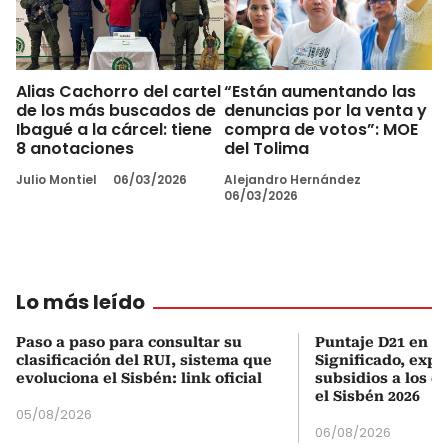
Alias Cachorro del cartel
“Están aumentando las
de los más buscados de
denuncias por la venta y
Ibagué a la cárcel: tiene
compra de votos”: MOE
8 anotaciones
del Tolima
Julio Montiel
06/03/2026
Alejandro Hernández
06/03/2026
Lo más leído
Paso a paso para consultar su
Puntaje D21 en el
clasificación del RUI, sistema que
Significado, expl
evoluciona el Sisbén: link oficial
subsidios a los q
el Sisbén 2026
05/08/2026
06/08/2026