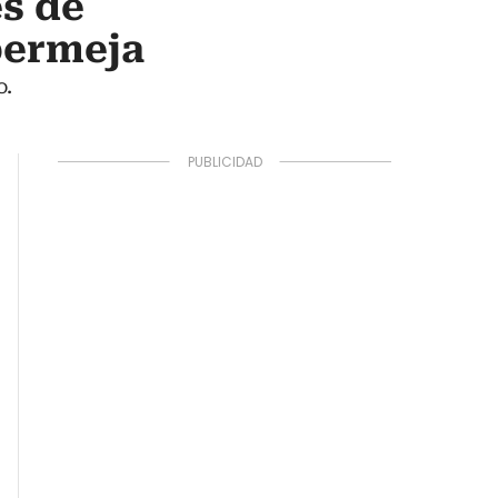
s de
abermeja
o.