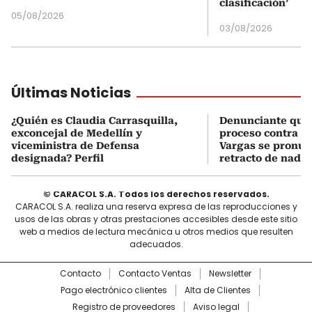
clasificación’
05/08/2026
03/08/2026
Últimas Noticias
¿Quién es Claudia Carrasquilla,
Denunciante que 
exconcejal de Medellín y
proceso contra J
viceministra de Defensa
Vargas se pronun
designada? Perfil
retracto de nada
© CARACOL S.A. Todos los derechos reservados.
CARACOL S.A. realiza una reserva expresa de las reproducciones y
usos de las obras y otras prestaciones accesibles desde este sitio
web a medios de lectura mecánica u otros medios que resulten
adecuados.
Contacto
Contacto Ventas
Newsletter
Pago electrónico clientes
Alta de Clientes
Registro de proveedores
Aviso legal