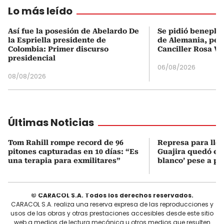
Lo más leído
Así fue la posesión de Abelardo De
Se pidió beneplá
la Espriella presidente de
de Alemania, pero
Colombia: Primer discurso
Canciller Rosa Vi
presidencial
06/08/2026
08/08/2026
Últimas Noticias
Tom Rahill rompe record de 96
Represa para lle
pitones capturadas en 10 días: “Es
Guajira quedó en 
una terapia para exmilitares”
blanco’ pese a p
© CARACOL S.A. Todos los derechos reservados.
CARACOL S.A. realiza una reserva expresa de las reproducciones y
usos de las obras y otras prestaciones accesibles desde este sitio
web a medios de lectura mecánica u otros medios que resulten