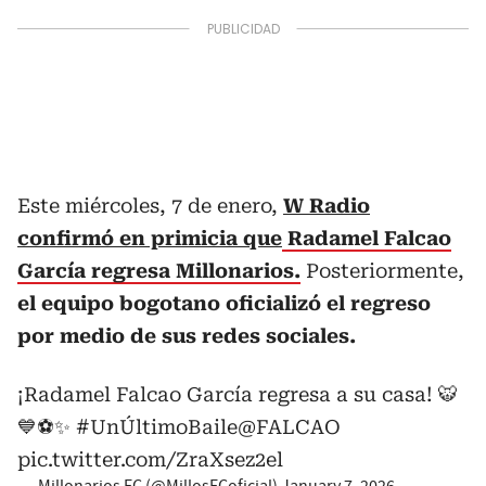
Este miércoles, 7 de enero,
W Radio
confirmó en primicia que
Radamel Falcao
García regresa Millonarios.
Posteriormente,
el equipo bogotano oficializó el regreso
por medio de sus redes sociales.
¡Radamel Falcao García regresa a su casa! 🐯
💙⚽✨
#UnÚltimoBaile
@FALCAO
pic.twitter.com/ZraXsez2el
— Millonarios FC (@MillosFCoficial)
January 7, 2026