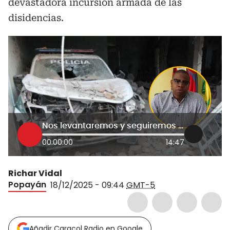
devastadora incursión armada de las
disidencias.
Nos levantaremos y seguiremos para adelante a pesar de la dificultad: alcalde de Buenos Aires, Cauca
00:00:00
14:47
Richar Vidal
Popayán
18/12/2025 - 09:44
GMT-5
Añadir Caracol Radio en Google