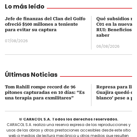
Lo más leído
Jefe de finanzas del Clan del Golfo
Qué subsidios rec
ofreció $500 millones a teniente
C01 en la nueva c
para evitar su captura
RUI: Beneficios y
saber
07/08/2026
06/08/2026
Últimas Noticias
Tom Rahill rompe record de 96
Represa para lle
pitones capturadas en 10 días: “Es
Guajira quedó en 
una terapia para exmilitares”
blanco’ pese a p
© CARACOL S.A. Todos los derechos reservados.
CARACOL S.A. realiza una reserva expresa de las reproducciones y
usos de las obras y otras prestaciones accesibles desde este sitio
web a medios de lectura mecánica u otros medios que resulten