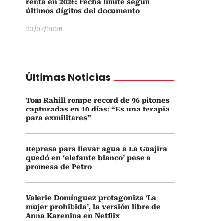
renta en 2026: Fecha límite según
últimos dígitos del documento
23/07/2026
Últimas Noticias
Tom Rahill rompe record de 96 pitones
capturadas en 10 días: “Es una terapia
para exmilitares”
Represa para llevar agua a La Guajira
quedó en ‘elefante blanco’ pese a
promesa de Petro
Valerie Domínguez protagoniza ‘La
mujer prohibida’, la versión libre de
Anna Karenina en Netflix