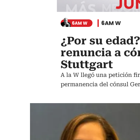
6AM W
6AM W
¿Por su edad?
renuncia a có
Stuttgart
A la W llegó una petición f
permanencia del cónsul Ge