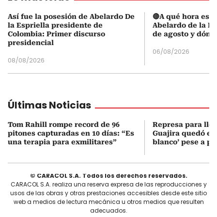
Así fue la posesión de Abelardo De
🔴A qué hora es l
la Espriella presidente de
Abelardo de la Es
Colombia: Primer discurso
de agosto y dónd
presidencial
06/08/2026
08/08/2026
Últimas Noticias
Tom Rahill rompe record de 96
Represa para lle
pitones capturadas en 10 días: “Es
Guajira quedó en 
una terapia para exmilitares”
blanco’ pese a p
© CARACOL S.A. Todos los derechos reservados.
CARACOL S.A. realiza una reserva expresa de las reproducciones y
usos de las obras y otras prestaciones accesibles desde este sitio
web a medios de lectura mecánica u otros medios que resulten
adecuados.