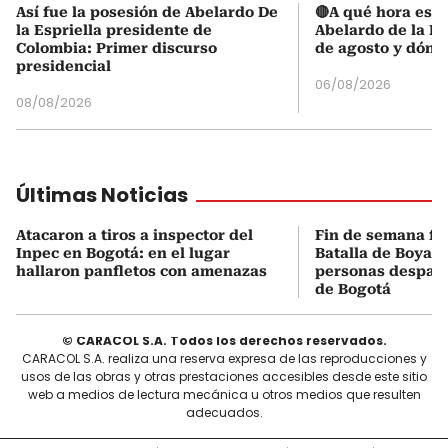
Así fue la posesión de Abelardo De
🔴A qué hora es l
la Espriella presidente de
Abelardo de la Es
Colombia: Primer discurso
de agosto y dónd
presidencial
06/08/2026
08/08/2026
Últimas Noticias
Atacaron a tiros a inspector del
Fin de semana fes
Inpec en Bogotá: en el lugar
Batalla de Boyacá
hallaron panfletos con amenazas
personas despach
de Bogotá
© CARACOL S.A. Todos los derechos reservados.
CARACOL S.A. realiza una reserva expresa de las reproducciones y
usos de las obras y otras prestaciones accesibles desde este sitio
web a medios de lectura mecánica u otros medios que resulten
adecuados.