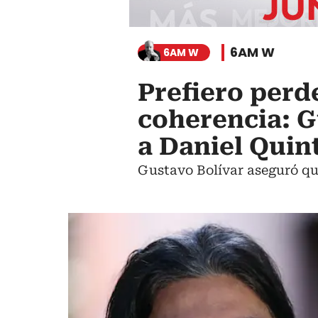
6AM W
6AM W
Prefiero perde
coherencia: G
a Daniel Quin
Gustavo Bolívar aseguró que