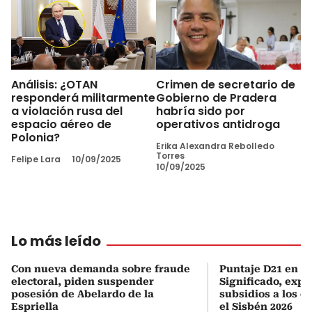
Análisis: ¿OTAN
Crimen de secretario de
responderá militarmente
Gobierno de Pradera
a violación rusa del
habría sido por
espacio aéreo de
operativos antidroga
Polonia?
Erika Alexandra Rebolledo
Torres
Felipe Lara
10/09/2025
10/09/2025
Lo más leído
Con nueva demanda sobre fraude
Puntaje D21 en el
electoral, piden suspender
Significado, expl
posesión de Abelardo de la
subsidios a los q
Espriella
el Sisbén 2026