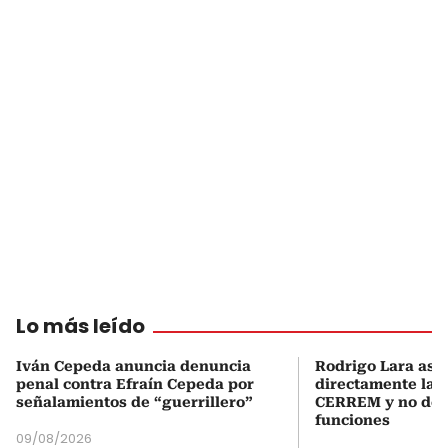
Lo más leído
Iván Cepeda anuncia denuncia
Rodrigo Lara asu
penal contra Efraín Cepeda por
directamente la P
señalamientos de “guerrillero”
CERREM y no del
funciones
09/08/2026