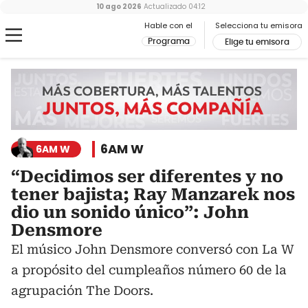
10 ago 2026
Actualizado
04:12
Hable con el
Selecciona tu emisora
Programa
Elige tu emisora
6AM W
6AM W
“Decidimos ser diferentes y no
tener bajista; Ray Manzarek nos
dio un sonido único”: John
Densmore
El músico John Densmore conversó con La W
a propósito del cumpleaños número 60 de la
agrupación The Doors.