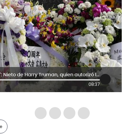
"Armas nucleares deben prohibirse": Nieto de Harry Truman, quien autorizó lanzar bomba atómica en Hiroshima
08:37
le