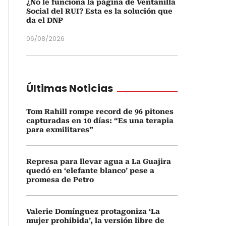
¿No le funciona la página de Ventanilla
Social del RUI? Esta es la solución que
da el DNP
06/08/2026
Últimas Noticias
Tom Rahill rompe record de 96 pitones
capturadas en 10 días: “Es una terapia
para exmilitares”
Represa para llevar agua a La Guajira
quedó en ‘elefante blanco’ pese a
promesa de Petro
Valerie Domínguez protagoniza ‘La
mujer prohibida’, la versión libre de