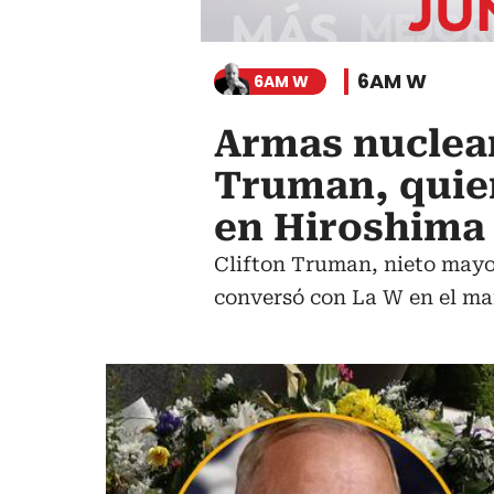
6AM W
6AM W
Armas nuclear
Truman, quie
en Hiroshima
Clifton Truman, nieto mayo
conversó con La W en el mar