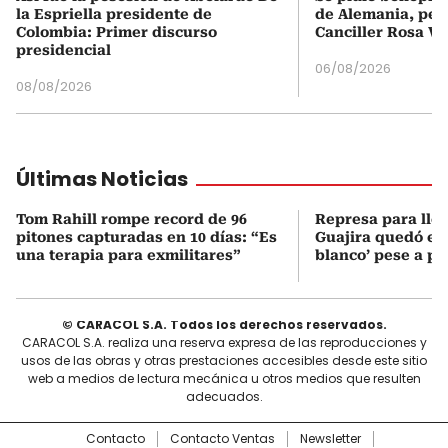
la Espriella presidente de
de Alemania, pero
Colombia: Primer discurso
Canciller Rosa Vi
presidencial
06/08/2026
08/08/2026
Últimas Noticias
Tom Rahill rompe record de 96
Represa para lle
pitones capturadas en 10 días: “Es
Guajira quedó en 
una terapia para exmilitares”
blanco’ pese a p
© CARACOL S.A. Todos los derechos reservados.
CARACOL S.A. realiza una reserva expresa de las reproducciones y
usos de las obras y otras prestaciones accesibles desde este sitio
web a medios de lectura mecánica u otros medios que resulten
adecuados.
Contacto
Contacto Ventas
Newsletter