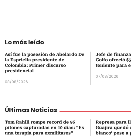
Lo más leído
Así fue la posesión de Abelardo De
Jefe de finanzas 
la Espriella presidente de
Golfo ofreció $50
Colombia: Primer discurso
teniente para evi
presidencial
07/08/2026
08/08/2026
Últimas Noticias
Tom Rahill rompe record de 96
Represa para lle
pitones capturadas en 10 días: “Es
Guajira quedó en 
una terapia para exmilitares”
blanco’ pese a p