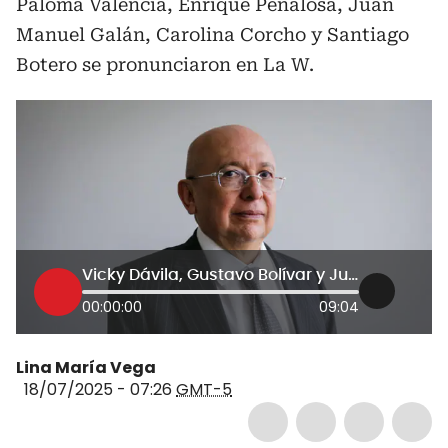
Paloma Valencia, Enrique Peñalosa, Juan
Manuel Galán, Carolina Corcho y Santiago
Botero se pronunciaron en La W.
Vicky Dávila, Gustavo Bolívar y Juan Daniel Oviedo hablan sobre proyecto de MinJusticia que busca modificar política criminal
00:00:00
09:04
Lina María Vega
18/07/2025 - 07:26
GMT-5