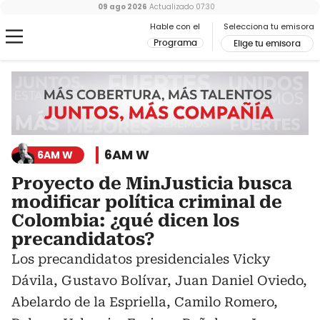
09 ago 2026
Actualizado
07:30
Hable con el
Selecciona tu emisora
Programa
Elige tu emisora
6AM W
6AM W
Proyecto de MinJusticia busca
modificar política criminal de
Colombia: ¿qué dicen los
precandidatos?
Los precandidatos presidenciales Vicky
Dávila, Gustavo Bolívar, Juan Daniel Oviedo,
Abelardo de la Espriella, Camilo Romero,