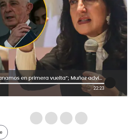
Cabal: “Con Uribe vicepresidente ganamos en primera vuelta”; Muñoz advierte inconstitucionalidad
22:23
le