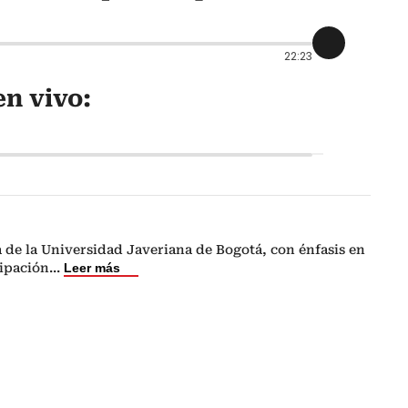
22:23
n vivo:
a de la Universidad Javeriana de Bogotá, con énfasis en
ipación
...
Leer más