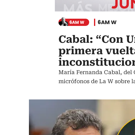
6AM W
6AM W
Cabal: “Con U
primera vuelt
inconstitucio
María Fernanda Cabal, del 
micrófonos de La W sobre la