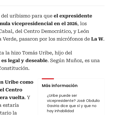
a del uribismo para que
el expresidente
mula vicepresidencial en el 2026
, los
abal, del Centro Democrático, y León
a Verde, pasaron por los micrófonos de
La W
.
 la hizo Tomás Uribe, hijo del
 es legal y deseable
. Según Muñoz, es una
Constitución.
n Uribe como
Más información
el Centro
¿Uribe puede ser
era vuelta
. Y
vicepresidente? José Obdulio
a estaría
Gaviria dice que sí y que no
hay inhabilidad
tario la