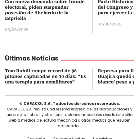
Con nueva demanda sobre fraude
Pacto Histórico d
electoral, piden suspender
del Congreso y e
posesión de Abelardo de la
para ejercer la o
Espriella
06/08/2026
06/08/2026
Últimas Noticias
Tom Rahill rompe record de 96
Represa para lle
pitones capturadas en 10 días: “Es
Guajira quedó en 
una terapia para exmilitares”
blanco’ pese a p
© CARACOL S.A. Todos los derechos reservados.
CARACOL S.A. realiza una reserva expresa de las reproducciones y
usos de las obras y otras prestaciones accesibles desde este sitio
web a medios de lectura mecánica u otros medios que resulten
adecuados.
Contacto
Contacto Ventas
Newsletter